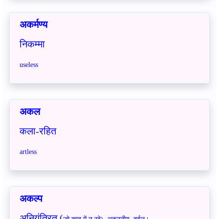
अकर्मण्य
निकम्मा
useless
अकल
कला-रहित
artless
अकल्प
अनियंत्रित (