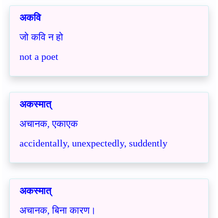
अकवि
जो कवि न हो
not a poet
अकस्मात्
अचानक, एकाएक
accidentally, unexpectedly, suddently
अकस्मात्
अचानक, बिना कारण।