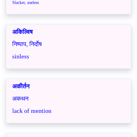
Slacker,
useless
अकिल्विष
निष्पाप, निर्दोष
sinless
अकीर्तन
अकथन
lack of mention