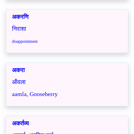
अकरणि
निराशा
disappointment
अकरा
ऑंवला
aamla, Gooseberry
अकर्तव्य