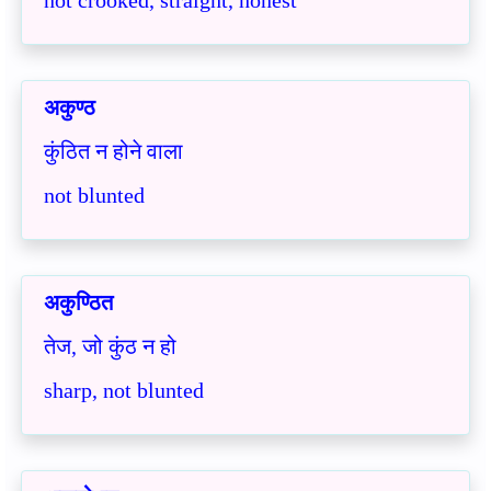
not crooked, straight, honest
अकुण्ठ
कुंठित न होने वाला
not blunted
अकुण्ठित
तेज, जो कुंठ न हो
sharp, not blunted