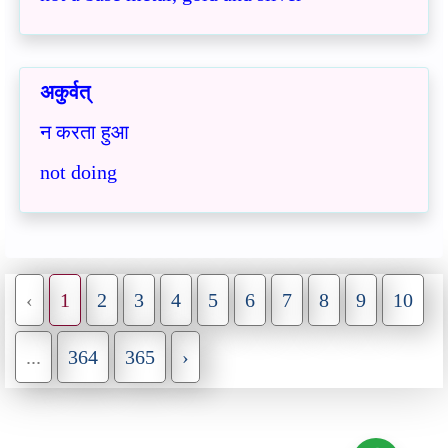
अकुर्वत्
न करता हुआ
not doing
‹
1
2
3
4
5
6
7
8
9
10
...
364
365
›