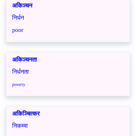
अकिञ्चन
निर्धन
poor
अकिञ्चनता
निर्धनता
poverty
अकिञ्चित्कर
निकम्मा