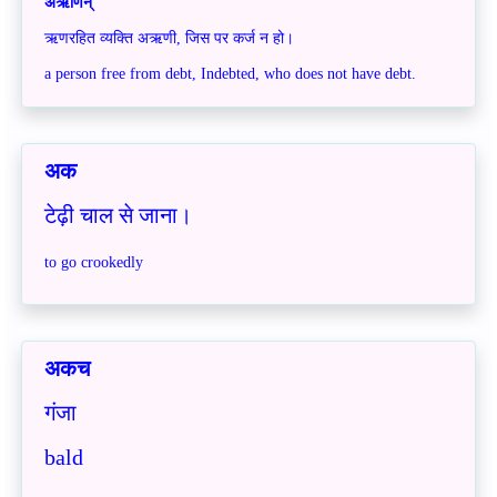
अऋणिन्
ऋणरहित व्यक्ति अऋणी, जिस पर कर्ज न हो।
a person free from debt, Indebted, who does not have debt.
अक
टेढ़ी चाल से जाना।
to go crookedly
अकच
गंजा
bald