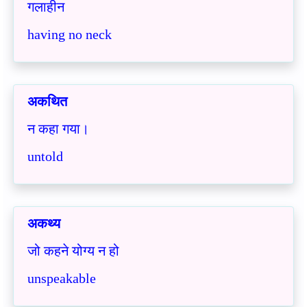
गलाहीन
having no neck
अकथित
न कहा गया।
untold
अकथ्य
जो कहने योग्य न हो
unspeakable