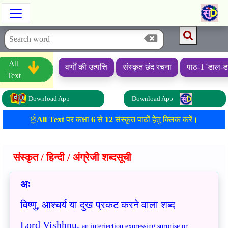
All
वर्णों की उत्पत्ति
संस्कृत छंद रचना
पाठ-1 'डाल-ड
Text
Download App
Download App
☝️
All Text
पर कक्षा
6
से
12
संस्कृत पाठों हेतु क्लिक करें।
संस्कृत / हिन्दी / अंग्रेजी शब्दसूची
अः
विष्णु, आश्चर्य या दुख प्रकट करने वाला शब्द
Lord Vishhnu,
an interjection expressing surprise or