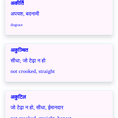
अकीर्ति
अपयश, बदनामी
disgrace
अकुञ्चित
सीधा; जो टेढ़ा न हो
not crooked, straight
अकुटिल
जो टेढ़ा न हो, सीधा, ईमानदार