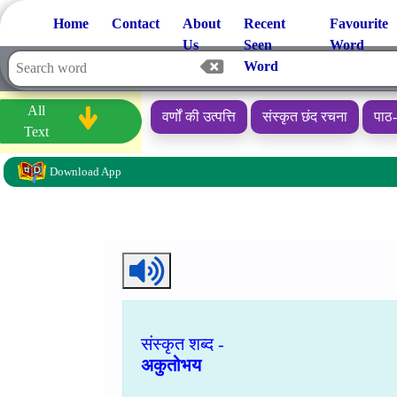
Home
Contact
About
Recent
Favourite
T&Cs
|
Privacy
Us
Seen
Word
Word
All
वर्णों की उत्पत्ति
संस्कृत छंद रचना
पाठ
Text
Download App
संस्कृत शब्द -
अकुतोभय