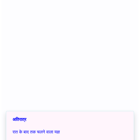
अतिरात्र
रात के बाद तक चलने वाला यज्ञ