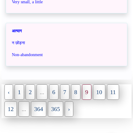
Very small, a little
अत्याग
न छोड़ना
Non-abandonment
‹
1
2
...
6
7
8
9
10
11
12
...
364
365
›