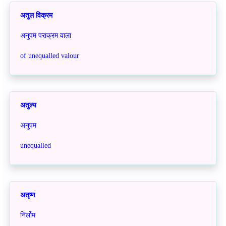
अतुल विक्रम
अनुपम पराक्रम वाला
of unequalled valour
अतुल्य
अनुपम
unequalled
अतृष्ण
निर्लोम