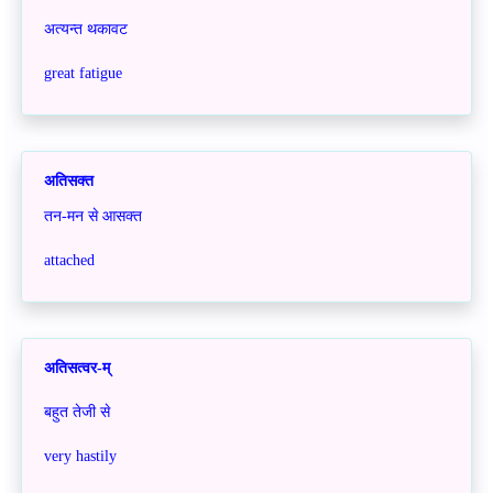
अत्यन्त थकावट
great fatigue
अतिसक्त
तन-मन से आसक्त
attached
अतिसत्वर-म्
बहुत तेजी से
very hastily