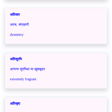
अतिसार
अपच, संग्रहणी
dysentery
अतिसुरभि
अत्यन्त सुगन्धित या खुशबूदार
extremely fragrant
अतिसृष्ट