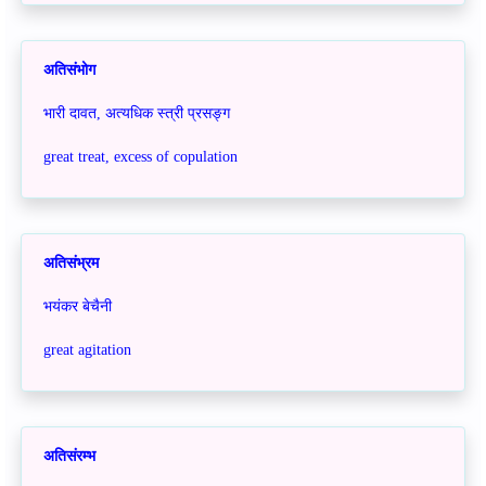
अतिसंभोग
भारी दावत, अत्यधिक स्त्री प्रसङ्ग
great treat, excess of copulation
अतिसंभ्रम
भयंकर बेचैनी
great agitation
अतिसंरम्भ