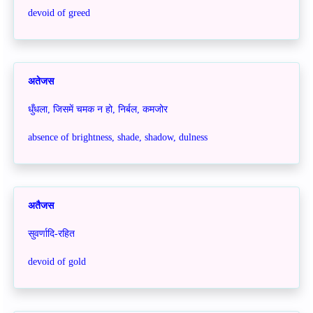
devoid of greed
अतेजस
धुँधला, जिसमें चमक न हो, निर्बल, कमजोर
absence of brightness, shade, shadow, dulness
अतैजस
सुवर्णादि-रहित
devoid of gold