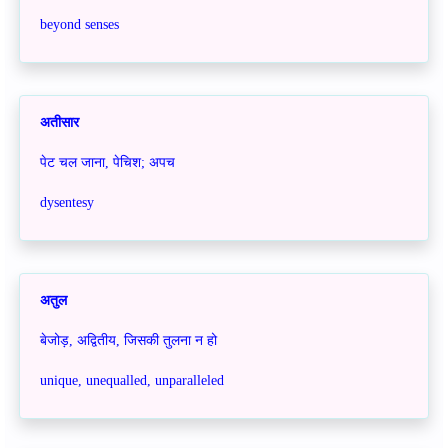
beyond senses
अतीसार
पेट चल जाना, पेचिश; अपच
dysentesy
अतुल
बेजोड़, अद्वितीय, जिसकी तुलना न हो
unique, unequalled, unparalleled