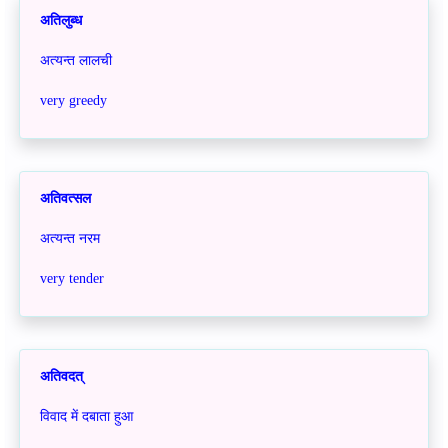
अतिलुब्ध
अत्यन्त लालची
very greedy
अतिवत्सल
अत्यन्त नरम
very tender
अतिवदत्
विवाद में दबाता हुआ